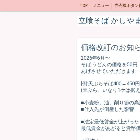
TOP
メニュー
券売機ボタン
立喰そば かしや
価格改訂のお知
2026年6月〜
そば.うどんの価格を50円
あげさせていただきます
[例:天ぷらそば400→450円
(天ぷら、いなり1ケは据え
■小麦粉、油、削り節の高
■仕入先が倒産した影響
■法定最低賃金が上がっ
最低賃金があがると貨幣価