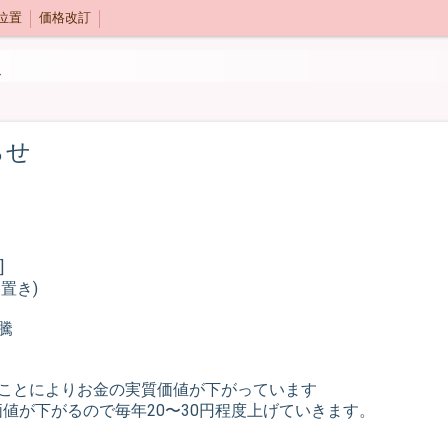
位置
価格改訂
ま
らせ
]
置き)
騰
たことによりお金の実質価値が下がっています
値が下がるので毎年20〜30円程度上げていきます。